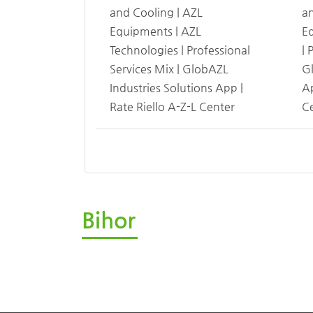
and Cooling | AZL
an
Equipments | AZL
E
Technologies | Professional
| 
Services Mix | GlobAZL
Gl
Industries Solutions App |
Ap
Rate Riello A-Z-L Center
C
Bihor