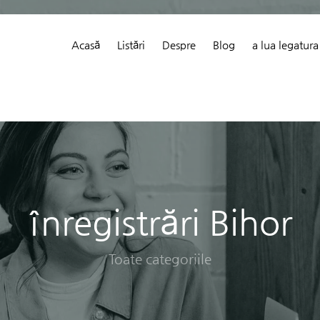
Acasă
Listări
Despre
Blog
a lua legatura
înregistrări Bihor
Toate categoriile