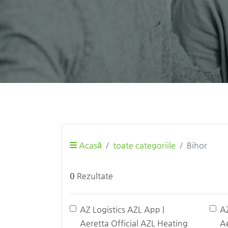
Acasă
toate categoriile
Bihor
0
Rezultate
AZ Logistics AZL App |
A
Aeretta Official AZL Heating
Ae