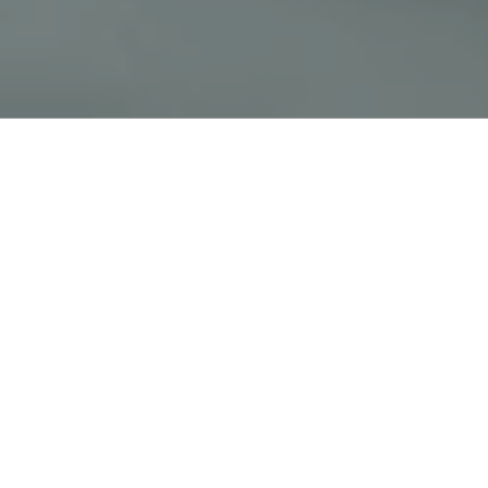
AZ Logistics AZL App | Aeretta Official AZL Heating and
Cooling | AZL Equipments | AZL Technologies |
Professional Services Mix | GlobAZL Industries
Solutions App | Rate Riello A-Z-L Center